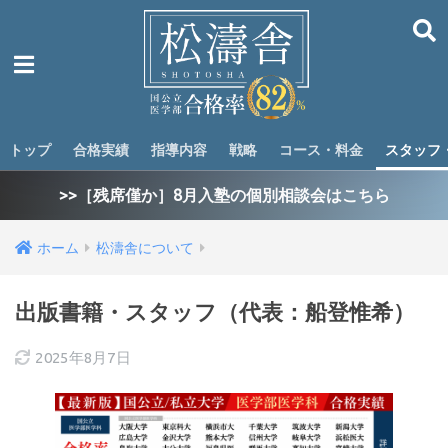
トップ
合格実績
指導内容
戦略
コース・料金
スタッフ
>>［残席僅か］8月入塾の個別相談会はこちら
ホーム
松濤舎について
出版書籍・スタッフ（代表：船登惟希）
2025年8月7日