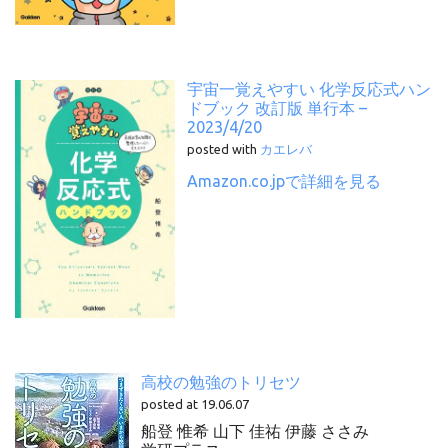
宇宙一覚えやすい 化学反応式ハン
ドブック 改訂版 単行本 –
2023/4/20
posted with
カエレバ
Amazon.co.jpで詳細を見る
高校の勉強のトリセツ
posted at 19.06.07
船登 惟希 山下 佳祐 伊藤 ささみ