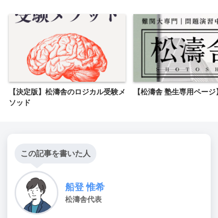
【決定版】松濤舎のロジカル受験メ
【松濤舎 塾生専用ページ
ソッド
この記事を書いた人
船登 惟希
松濤舎代表