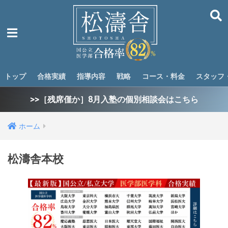
トップ
合格実績
指導内容
戦略
コース・料金
スタッフ
>>［残席僅か］8月入塾の個別相談会はこちら
ホーム
松濤舎本校