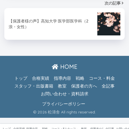
次の記事
【保護者様の声】高知大学 医学部医学科（2
浪・女性）
HOME
トップ
合格実績
指導内容
戦略
コース・料金
スタッフ・出版書籍
教室
保護者の方へ
全記事
お問い合わせ・資料請求
プライバシーポリシー
© 2026 松濤舎 All rights reserved.
トップ
合格実績
指導内容
戦略
コース・料金
スタッフ・出版書籍
教室
保護者の方へ
全記事
お問い合