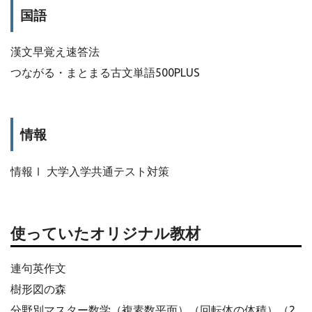
国語
漢文早覚え速答法
つながる・まとまる古文単語500PLUS
情報
情報Ⅰ 大学入学共通テスト対策
使っていたオリジナル教材
連句英作文
樹形図の森
分野別マスター数学（複素数平面）（回転体の体積）（2