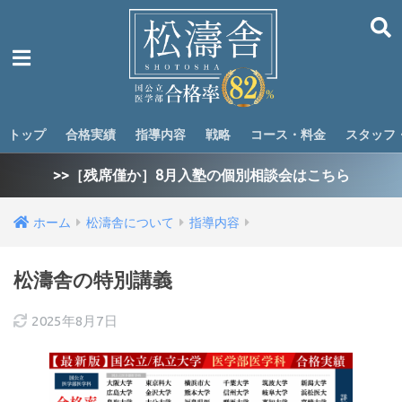
トップ
合格実績
指導内容
戦略
コース・料金
スタッフ
>>［残席僅か］8月入塾の個別相談会はこちら
ホーム
松濤舎について
指導内容
松濤舎の特別講義
2025年8月7日