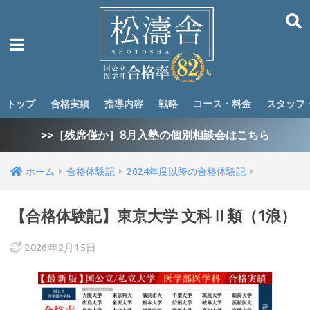
トップ
合格実績
指導内容
戦略
コース・料金
スタッフ
>>［残席僅か］8月入塾の個別相談会はこちら
ホーム
合格体験記
2024年度以降の合格体験記
【合格体験記】東京大学 文科Ⅱ類（1浪）
2026年2月15日