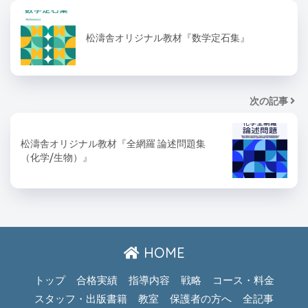
松濤舎オリジナル教材『数学定石集』
次の記事
松濤舎オリジナル教材『全網羅 論述問題集
（化学/生物）』
HOME
トップ
合格実績
指導内容
戦略
コース・料金
スタッフ・出版書籍
教室
保護者の方へ
全記事