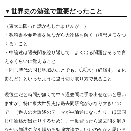
▼世界史の勉強で重要だったこと
（東大に限った話かもしれませんが、）
・教科書や参考書を見ながら大論述を解く（構想メモをつ
くる）こと
・中論述は過去問を繰り返して、よく出る問題はそらで言
えるくらいに覚えること
・同じ時代の同じ地域のことでも、◯◯史（経済史、文化
史など）といったように違う切り取り方で見ること
現役生だと時間が無くて中々過去問に手を出せないと思い
ますが、特に東大世界史は過去問研究がかなり大きいの
で、（過去の大論述のテーマが中論述になったり、ほぼ同
じ中論述が出たりするため）、一度習ったら過去問を解き
ながら知識の穴を埋める勉強方法でもいいのかなと思いま