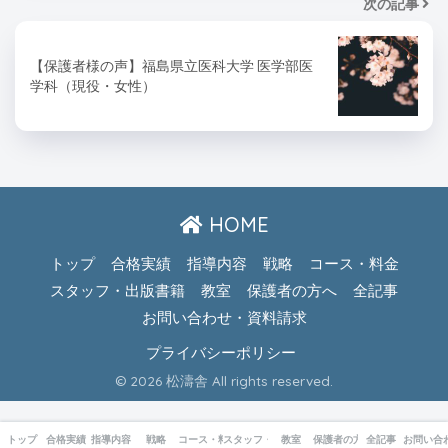
次の記事
【保護者様の声】福島県立医科大学 医学部医
学科（現役・女性）
HOME
トップ
合格実績
指導内容
戦略
コース・料金
スタッフ・出版書籍
教室
保護者の方へ
全記事
お問い合わせ・資料請求
プライバシーポリシー
© 2026 松濤舎 All rights reserved.
トップ
合格実績
指導内容
戦略
コース・料金
スタッフ・出版書籍
教室
保護者の方へ
全記事
お問い合