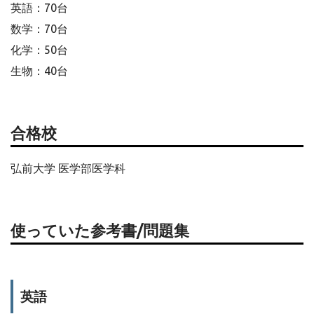
英語：70台
数学：70台
化学：50台
生物：40台
合格校
弘前大学 医学部医学科
使っていた参考書/問題集
英語