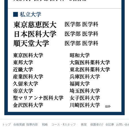
トップ
合格実績
指導内容
戦略
コース・料金
スタッフ・出版書籍
教室
保護者の方へ
全記事
お問い合