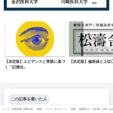
【決定版】エビデンスと実践に基づ
【決定版】偏差値と上位
く「記憶法」
この記事を書いた人
トップ
合格実績
指導内容
戦略
コース・料金
スタッフ・出版書籍
教室
保護者の方へ
全記事
お問い合