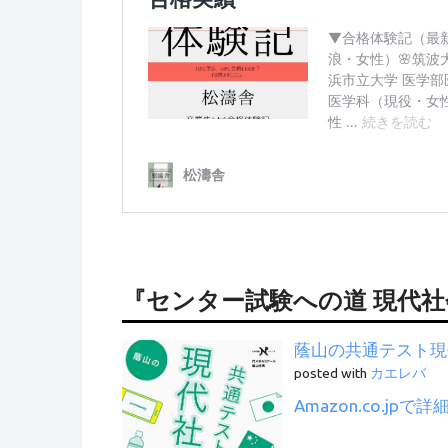
『センター試験への道 現代
蔭山の共通テスト現代社
posted with
カエレバ
Amazon.co.jpで