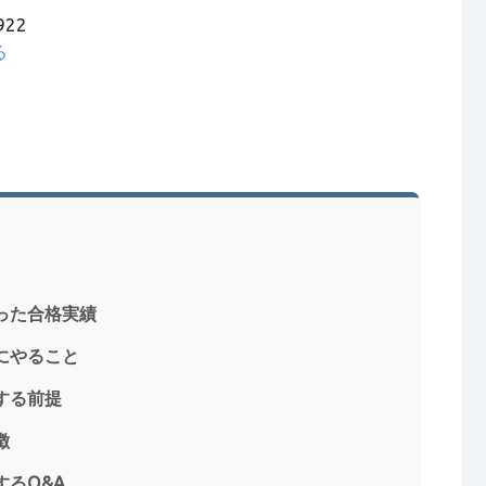
22
る
った合格実績
にやること
する前提
徴
するQ&A