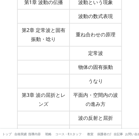
第1章 波動の伝播
波動という現象
波動の数式表現
第2章 定常波と固有
重ね合わせの原理
振動・唸り
定常波
物体の固有振動
うなり
第3章 波の屈折とレ
平面内・空間内の波
ンズ
の進み方
波の反射と屈折
レンズ
トップ
合格実績
指導内容
戦略
コース・料金
スタッフ・出版書籍
教室
保護者の方へ
全記事
お問い合