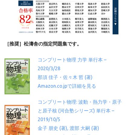
［推奨］松濤舎の指定問題集です。
コンプリート物理 力学 単行本 –
2020/3/28
那須 佳子・佐々木 哲 (著)
Amazon.co.jpで詳細を見る
コンプリート物理: 波動・熱力学・原子
と原子核 (河合塾シリーズ) 単行本 –
2019/10/5
金子 朋史 (著), 渡部 大嗣 (著)