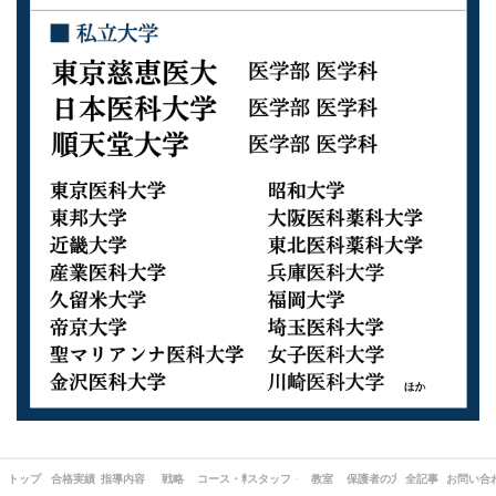
トップ
合格実績
指導内容
戦略
コース・料金
スタッフ・出版書籍
教室
保護者の方へ
全記事
お問い合