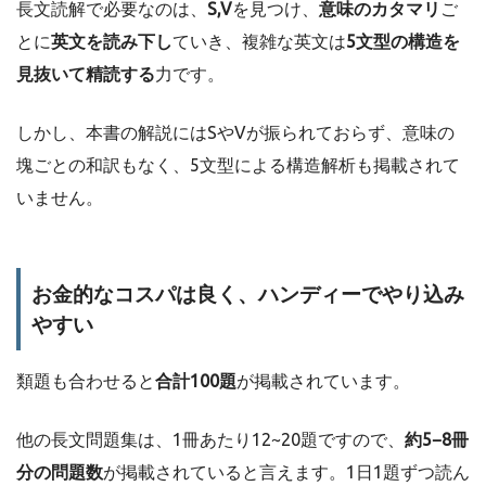
長文読解で必要なのは、
S,V
を見つけ、
意味のカタマリ
ご
とに
英文を読み下し
ていき、複雑な英文は
5文型の構造を
見抜いて精読する
力です。
しかし、本書の解説にはSやVが振られておらず、意味の
塊ごとの和訳もなく、5文型による構造解析も掲載されて
いません。
お金的なコスパは良く、ハンディーでやり込み
やすい
類題も合わせると
合計100題
が掲載されています。
他の長文問題集は、1冊あたり12~20題ですので、
約5−8冊
分の問題数
が掲載されていると言えます。1日1題ずつ読ん