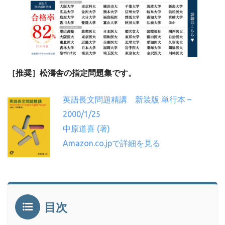
［推奨］松濤舎の指定問題集です。
英語長文問題精講 新装版 単行本 –
2000/1/25
中原道喜 (著)
Amazon.co.jpで詳細を見る
目次