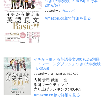
つき (大学受験TERIOS)) 単行本 –
2016/6/7
posted with
カエレバ
Amazon.co.jpで詳細を見る
イチから鍛える英語長文300 (CD&別冊
「トレーニングブック」つき (大学受験
TERIOS))
posted with
amazlet
at 19.07.20
内川 貴司 武藤 一也
学研マーケティング
売り上げランキング: 49,469
Amazon.co.jpで詳細を見る