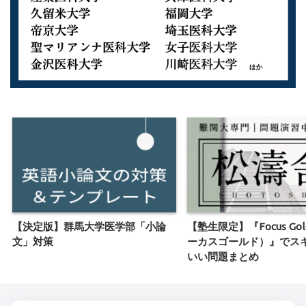
【決定版】群馬大学医学部「小論
【塾生限定】『Focus Go
文」対策
ーカスゴールド）』でス
いい問題まとめ