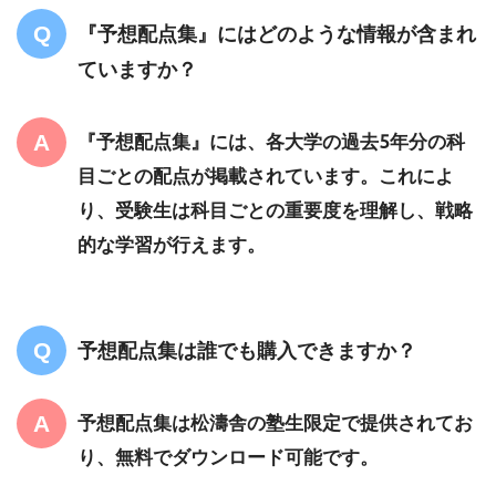
『予想配点集』にはどのような情報が含まれ
ていますか？
『予想配点集』には、各大学の過去5年分の科
目ごとの配点が掲載されています。これによ
り、受験生は科目ごとの重要度を理解し、戦略
的な学習が行えます。
予想配点集は誰でも購入できますか？
予想配点集は松濤舎の塾生限定で提供されてお
り、無料でダウンロード可能です。