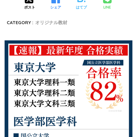
LINE
ポスト
シェア
はてブ
CATEGORY :
オリジナル教材