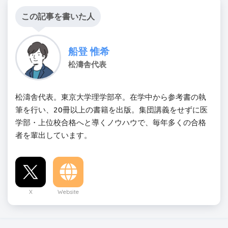
この記事を書いた人
船登 惟希
松濤舎代表
松濤舎代表。東京大学理学部卒。在学中から参考書の執
筆を行い、20冊以上の書籍を出版。集団講義をせずに医
学部・上位校合格へと導くノウハウで、毎年多くの合格
者を輩出しています。
X
Website