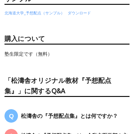
北海道大学_予想配点（サンプル）
ダウンロード
購入について
塾生限定です（無料）
「松濤舎オリジナル教材『予想配点
集』」に関するQ&A
松濤舎の『予想配点集』とは何ですか？