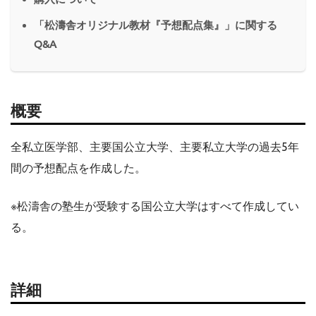
「松濤舎オリジナル教材『予想配点集』」に関する
Q&A
概要
全私立医学部、主要国公立大学、主要私立大学の過去5年
間の予想配点を作成した。
※松濤舎の塾生が受験する国公立大学はすべて作成してい
る。
詳細