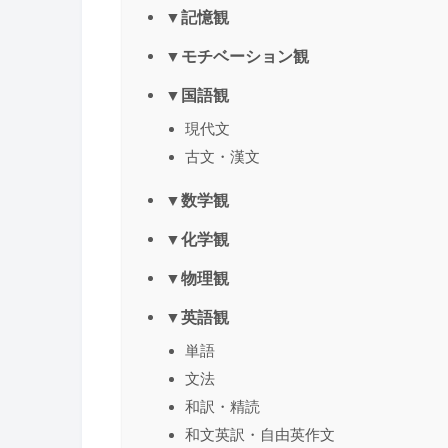
▼記憶観
▼モチベーション観
▼国語観
現代文
古文・漢文
▼数学観
▼化学観
▼物理観
▼英語観
単語
文法
和訳・精読
和文英訳・自由英作文