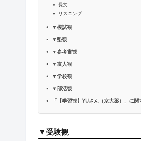
長文
リスニング
▼模試観
▼塾観
▼参考書観
▼友人観
▼学校観
▼部活観
「【学習観】YUさん（京大薬）」に関
▼受験観