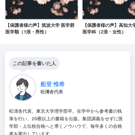
【保護者様の声】筑波大学 医学群
【保護者様の声】高知大学
医学類（1浪・男性）
医学科（2浪・女性）
この記事を書いた人
船登 惟希
松濤舎代表
松濤舎代表。東京大学理学部卒。在学中から参考書の執
筆を行い、20冊以上の書籍を出版。集団講義をせずに医
学部・上位校合格へと導くノウハウで、毎年多くの合格
者を輩出しています。