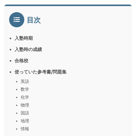
目次
入塾時期
入塾時の成績
合格校
使っていた参考書/問題集
英語
数学
化学
物理
国語
地理
情報