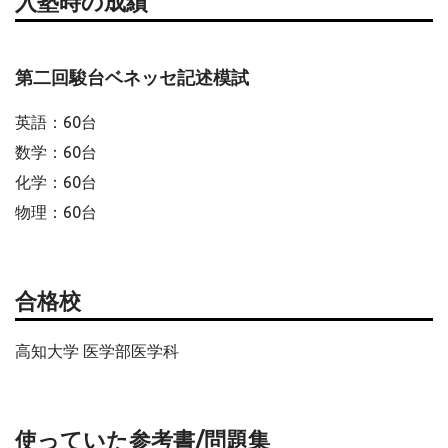
入塾時の成績
第二回駿台ベネッセ記述模試
英語：60台
数学：60台
化学：60台
物理：60台
合格校
高知大学 医学部医学科
使っていた参考書/問題集