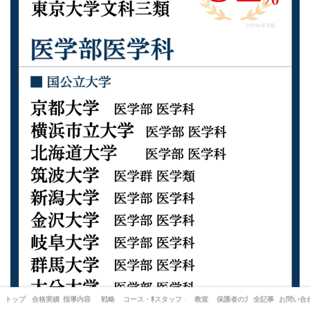
トップ
合格実績
指導内容
戦略
コース・料金
スタッフ・出版書籍
教室
保護者の方へ
全記事
お問い合