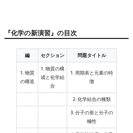
『化学の新演習』の目次
編
セクション
問題タイトル
1. 物質の構
1. 物質
1. 周期表と元素の特
成と化学結
の構造
徴
合
2. 化学結合の種類
3. 分子の形と分子の
極性