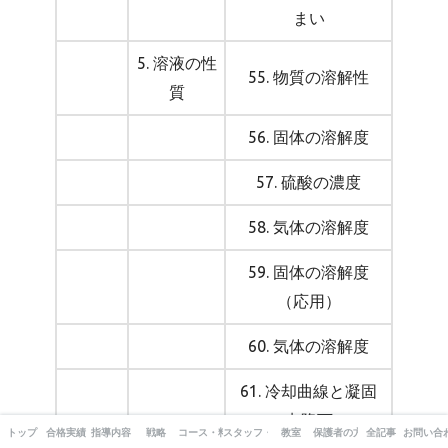
まい
5. 溶液の性
55. 物質の溶解性
質
56. 固体の溶解度
57. 硫酸の濃度
58. 気体の溶解度
59. 固体の溶解度
（応用）
60. 気体の溶解度
61. 冷却曲線と凝固
点降下
トップ
合格実績
指導内容
戦略
コース・料金
スタッフ・出版書籍
教室
保護者の方へ
全記事
お問い合