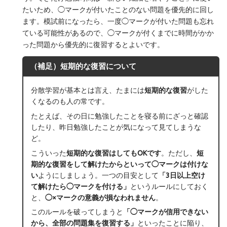
たいため、◯マークが付いたことのない問題を優先的に回し
ます。模試前になったら、一度◯マークが付いた問題も忘れ
ている可能性があるので、◯マークが付くまでに時間がかか
った問題から優先的に復習するとよいです。
（補足）短期的な復習について
分散学習が基本とは言え、たまには
短期的な復習
がした
くなるのも人の常です。
たとえば、その日に勉強したことを寝る前にざっと確認
したり、昨日勉強したことが気になって見てしまうな
ど。
こういった
短期的な復習はしてもOKです
。ただし、
短
期的な復習をして解けたからといって◯マークは付けな
い
ようにしましょう。一つの目安として
「3日以上空け
て解けたら◯マークを付ける」
というルールにしておく
と、
◯×マークの意義が損なわれません
。
このルールを破ってしまうと
「◯マークが信用できない
から、全部の問題集を復習する」
といったことに陥り、