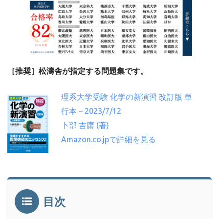
［推奨］松濤舎が指定する問題集です。
理系大学受験 化学の新演習 改訂版 単
行本 – 2023/7/12
卜部 吉庸 (著)
Amazon.co.jpで詳細を見る
目次