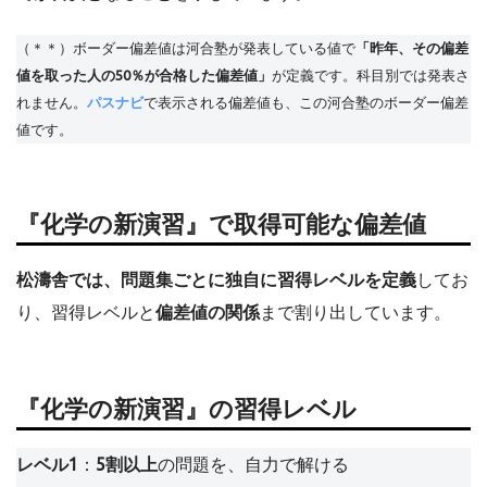
（＊＊）ボーダー偏差値は河合塾が発表している値で
「昨年、その偏差
値を取った人の50％が合格した偏差値」
が定義です。科目別では発表さ
れません。
パスナビ
で表示される偏差値も、この河合塾のボーダー偏差
値です。
『化学の新演習』で取得可能な偏差値
松濤舎では、問題集ごとに独自に習得レベルを定義
してお
り、習得レベルと
偏差値の関係
まで割り出しています。
『化学の新演習』の習得レベル
レベル1
：
5割以上
の問題を、自力で解ける