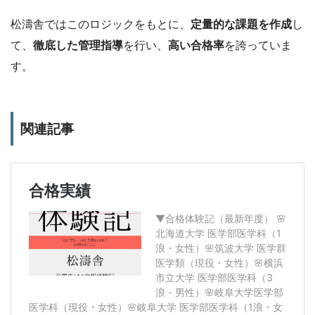
4. 無機物質の性質
47
27
17
3
松濤舎ではこのロジックをもとに、
定量的な課題を作成
し
て、
徹底した管理指導
を行い、
高い合格率
を誇っていま
5. 有機物質の性質
72
21
42
9
す。
6. 高分子化合物
46
12
25
9
関連記事