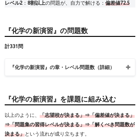
レベル2
：
8割以上
の問題が、自力で解ける：
偏差値72.5
『化学の新演習』の問題数
計331問
『化学の新演習』の章・レベル問題数（詳細）
編
問題数
★
★★
★★★
『化学の新演習』を課題に組み込む
1. 物質の構造
36
16
16
4
以上のように、
「志望校が決まる」⇒「偏差値が決まる」
2. 物質の状態
42
11
24
7
⇒「問題集の習得レベルが決まる」⇒「解くべき問題数が
決まる」
という流れが成り立ちます。
3. 物質の変化
88
30
46
12