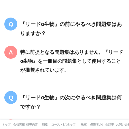
『リードα生物』の前にやるべき問題集はあ
りますか？
特に前提となる問題集はありません。『リード
α生物』を一冊目の問題集として使用すること
が推奨されています。
『リードα生物』の次にやるべき問題集は何
ですか？
次に取り組むべきは『生物の良問問題集［生物
トップ
合格実績
指導内容
戦略
コース・料金
スタッフ・出版書籍
教室
保護者の方へ
全記事
お問い合