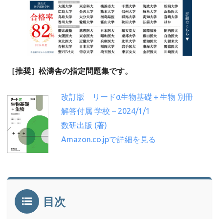
［推奨］松濤舎の指定問題集です。
改訂版 リードα生物基礎＋生物 別冊
解答付属 学校 – 2024/1/1
数研出版 (著)
Amazon.co.jpで詳細を見る
目次