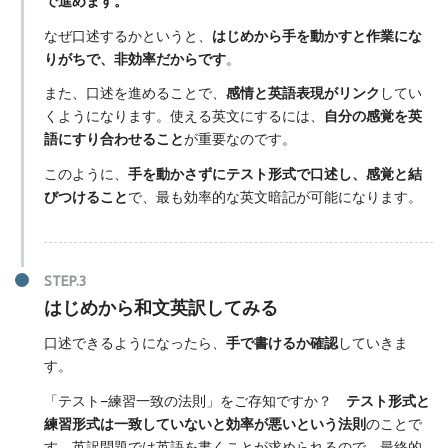
で進めます。
なぜ口述するかというと、
はじめから手を動かすと作業にな
りがちで、非効率だからです
。
また、口述を進めることで、
感情と英語表現がリンク
してい
くようになります。使える英文にするには、
自分の感覚を英
語にすり合わせること
が重要なのです。
このように、
手を動かさずにテスト形式で口述し、感覚と結
びつけること
で、最も効率的な英文暗記が可能になります。
はじめから和文英訳してみる
口述できるようになったら、
手で書けるか確認
していきま
す。
「テスト−練習一致の法則」をご存知ですか？
テスト形式と
練習形式は一致していないと効率が悪いという法則
のことで
す。英訳問題では英語を書くことが求められるので、最終的