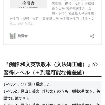
『例解 和文英訳教本（文法矯正編）』の
習得レベル（＋到達可能な偏差値）
レベル1
：ひと通り
通読
した
レベル2
：
見出し英文（176文）のうち、8割の和文
を、
英
語で口述
できる