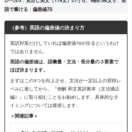
レベル3
：
見出し英文（176文）のうち、
8割の和文
を、
英
語で書ける
：
偏差値70
（参考）英語の偏差値の決まり方
英訳対策だけしていれば偏差値70が出るというわけ
ではありません。
英語の偏差値は、語彙量・文法・長分量の３要素で
ほぼ決まります。
まずはこの3つを向上させ、文法が一定以上の習得レ
ベルに達してから、『例解 和文英訳教本（文法矯正
編）』に取り組むことをお勧めします。具体的なタ
イミングについては後述します。
＜関連記事＞