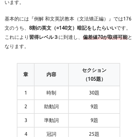
います。
基本的には『例解 和文英訳教本（文法矯正編）』では176
文のうち、
8割の英文（=140文）暗記をしたらいい
です。
これにより
習得レベル３
に到達し、
偏差値70が取得可能
と
なります。
セクション
章
内容
（105題）
1
時制
30題
2
助動詞
9題
3
準動詞
9題
4
冠詞
25題