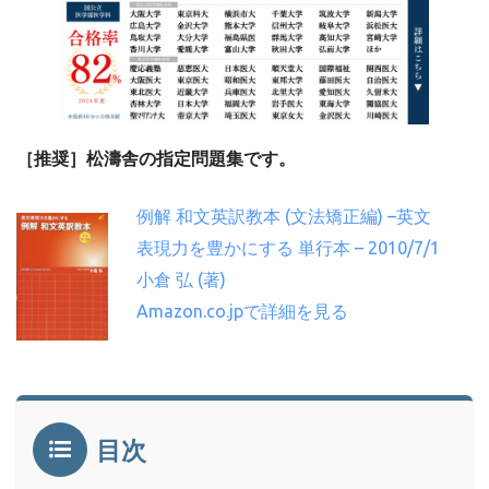
［推奨］松濤舎の指定問題集です。
例解 和文英訳教本 (文法矯正編) –英文
表現力を豊かにする 単行本 – 2010/7/1
小倉 弘 (著)
Amazon.co.jpで詳細を見る
目次