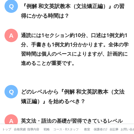
『例解 和文英訳教本（文法矯正編）』の習
得にかかる時間は？
通読には1セクション約10分、口述は1例文約1
分、手書きも1例文約1分かかります。全体の学
習時間は個人のペースによりますが、計画的に
進めることが重要です。
どのレベルから『例解 和文英訳教本（文法
矯正編）』を始めるべき？
英文法・語法の基礎が習得できているレベル
1（正答率5割）から始めるのが理想です。基礎
トップ
合格実績
指導内容
戦略
コース・料金
スタッフ・出版書籍
教室
保護者の方へ
全記事
お問い合