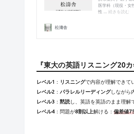
『東大の英語リスニング20
レベル1
：
リスニング
で内容が理解できて
レベル2
：
パラレルリーディング
しながら
レベル3
：
黙読
し、英語を英語のまま理解
レベル4
：問題が
8割以上
解ける：
偏差値7