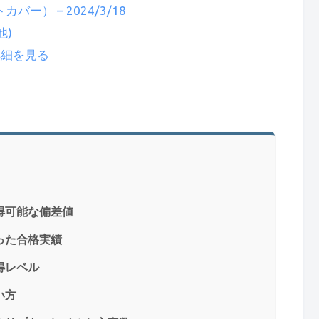
バー） – 2024/3/18
他)
で詳細を見る
得可能な偏差値
った合格実績
得レベル
い方