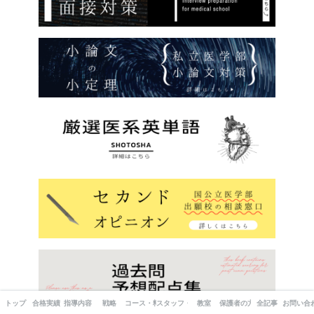
トップ
合格実績
指導内容
戦略
コース・料金
スタッフ・出版書籍
教室
保護者の方へ
全記事
お問い合