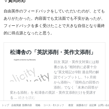
▽質問対応
自由英作のフィードバックをしていただいたのが、とても
ありがたかった。内容面でも文法面でも不安があったが、
フィードバックを多く受けたことで大きな自信となり最終
的に得点源となったと思う。
トップ
合格実績
指導内容
戦略
コース・料金
スタッフ・出版書籍
教室
保護者の方へ
全記事
お問い合