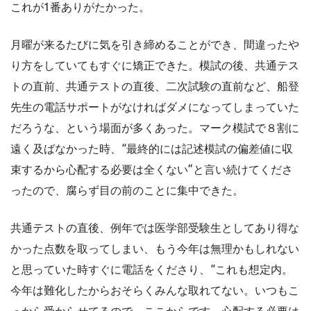
これが1番ありがたかった。
月曜が来るたびに気を引き締めることができ、間違ったや
り方をしていてもすぐに矯正できた。模試の後、共通テス
トの直前、共通テストの直後、二次試験の直前など、船登
先生の電話サポートがなければダメになってしまっていた
だろうな、という場面が多くあった。マーク模試で８割に
遠く及ばなかった時、“最終的には記述模試の偏差値に収
束するから心配する必要は全くない”と言い続けてくださ
ったので、腐らず目の前のことに集中できた。
共通テストの直後、例年では医学部受験生としてあり得な
かった点数を取ってしまい、もう今年は無理かもしれない
と思っていた時すぐに電話をくださり、“これも想定内。
今年は難化したからおそらくみんな取れてない。いつもこ