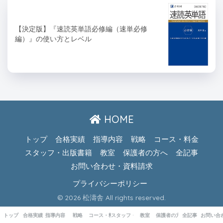
【決定版】『速読英単語必修編（速単必修
編）』の使い方とレベル
HOME
トップ
合格実績
指導内容
戦略
コース・料金
スタッフ・出版書籍
教室
保護者の方へ
全記事
お問い合わせ・資料請求
プライバシーポリシー
© 2026 松濤舎 All rights reserved.
トップ
合格実績
指導内容
戦略
コース・料金
スタッフ・出版書籍
教室
保護者の方へ
全記事
お問い合