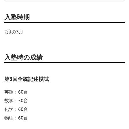
入塾時期
2浪の3月
入塾時の成績
第3回全統記述模試
英語：60台
数学：50台
化学：60台
物理：60台