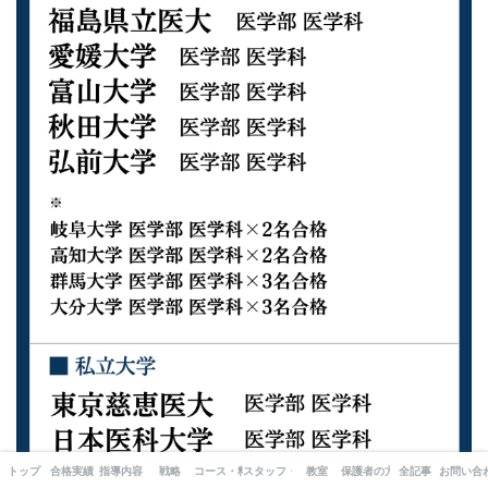
トップ
合格実績
指導内容
戦略
コース・料金
スタッフ・出版書籍
教室
保護者の方へ
全記事
お問い合