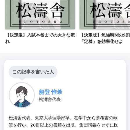
【決定版】入試本番までの大きな流
【決定版】勉強時間の9
れ
「定着」を効率化せよ
この記事を書いた人
船登 惟希
松濤舎代表
松濤舎代表。東京大学理学部卒。在学中から参考書の執
筆を行い、20冊以上の書籍を出版。集団講義をせずに医