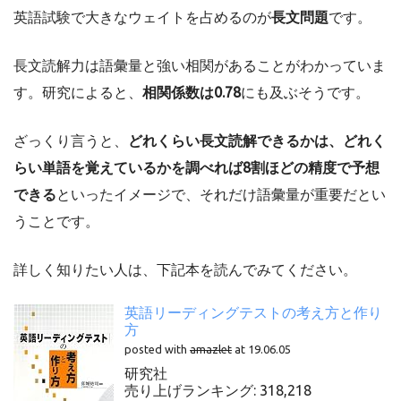
英語試験で大きなウェイトを占めるのが
長文問題
です。
長文読解力は語彙量と強い相関があることがわかっていま
す。研究によると、
相関係数は0.78
にも及ぶそうです。
ざっくり言うと、
どれくらい長文読解できるかは、どれく
らい単語を覚えているかを調べれば8割ほどの精度で予想
できる
といったイメージで、それだけ語彙量が重要だとい
うことです。
詳しく知りたい人は、下記本を読んでみてください。
英語リーディングテストの考え方と作り
方
posted with
amazlet
at 19.06.05
研究社
売り上げランキング: 318,218