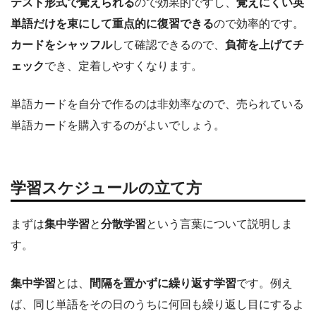
テスト形式で覚えられる
ので効果的ですし、
覚えにくい英
単語だけを束にして重点的に復習できる
ので効率的です。
カードをシャッフル
して確認できるので、
負荷を上げてチ
ェック
でき、定着しやすくなります。
単語カードを自分で作るのは非効率なので、売られている
単語カードを購入するのがよいでしょう。
学習スケジュールの立て方
まずは
集中学習
と
分散学習
という言葉について説明しま
す。
集中学習
とは、
間隔を置かずに繰り返す学習
です。例え
ば、同じ単語をその日のうちに何回も繰り返し目にするよ