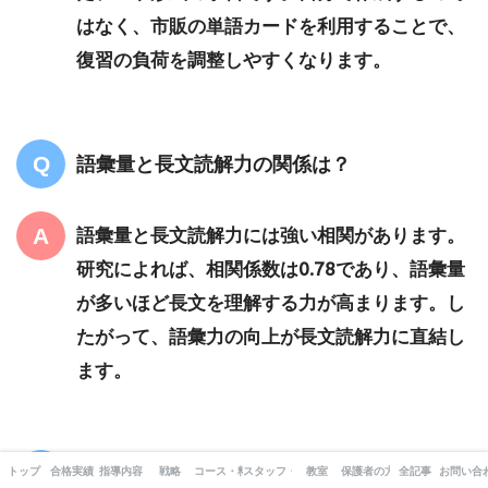
はなく、市販の単語カードを利用することで、
復習の負荷を調整しやすくなります。
語彙量と長文読解力の関係は？
語彙量と長文読解力には強い相関があります。
研究によれば、相関係数は0.78であり、語彙量
が多いほど長文を理解する力が高まります。し
たがって、語彙力の向上が長文読解力に直結し
ます。
英単語を文脈で覚えるのは効果的ですか？
トップ
合格実績
指導内容
戦略
コース・料金
スタッフ・出版書籍
教室
保護者の方へ
全記事
お問い合