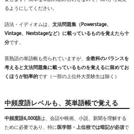
るようにしてください。
語法・イディオムは、
文法問題集（Powerstage、
Vintage、Nextstageなど）に載っているものを覚えたら十
分
です。
英熟語の単語帳も売られていますが、
全教科のバランスを
考えると文法問題集に載っているものを覚えるに留めてお
くほうが効率的
です（一部の上位外大受験生は除く）
中頻度語レベルも、英単語帳で覚える
中頻度語6,000語
は、会話や映画、小説、新聞を理解する
ために必要であり、特に
医学部・上位校では暗記が必須
で