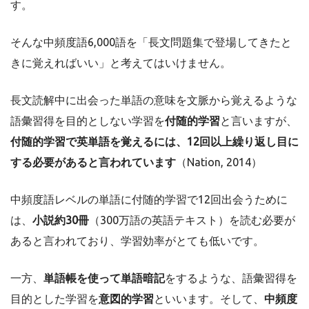
す。
そんな中頻度語6,000語を「長文問題集で登場してきたと
きに覚えればいい」と考えてはいけません。
長文読解中に出会った単語の意味を文脈から覚えるような
語彙習得を目的としない学習を
付随的学習
と言いますが、
付随的学習で英単語を覚えるには、12回以上繰り返し目に
する必要があると言われています
（Nation, 2014）
中頻度語レベルの単語に付随的学習で12回出会うために
は、
小説約30冊
（300万語の英語テキスト）を読む必要が
あると言われており、学習効率がとても低いです。
一方、
単語帳を使って単語暗記
をするような、語彙習得を
目的とした学習を
意図的学習
といいます。そして、
中頻度