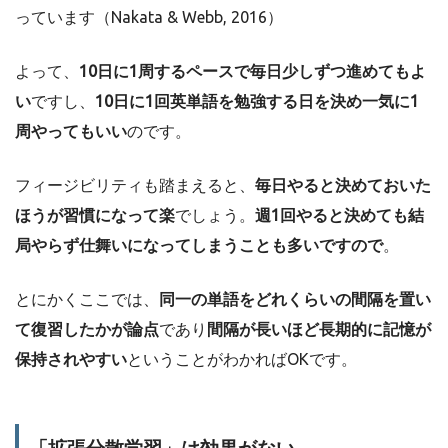
っています（Nakata & Webb, 2016）
よって、
10日に1周するペースで毎日少しずつ進めてもよ
い
ですし、
10日に1回英単語を勉強する日を決め一気に1
周やってもいい
のです。
フィージビリティも踏まえると、
毎日やると決めておいた
ほうが習慣になって楽
でしょう。
週1回やると決めても結
局やらず仕舞いになってしまうことも多いですので
。
とにかくここでは、
同一の単語をどれくらいの間隔を置い
て復習したかが論点
であり
間隔が長いほど長期的に記憶が
保持されやすい
ということがわかればOKです。
「
拡張分散学習」は効果がない