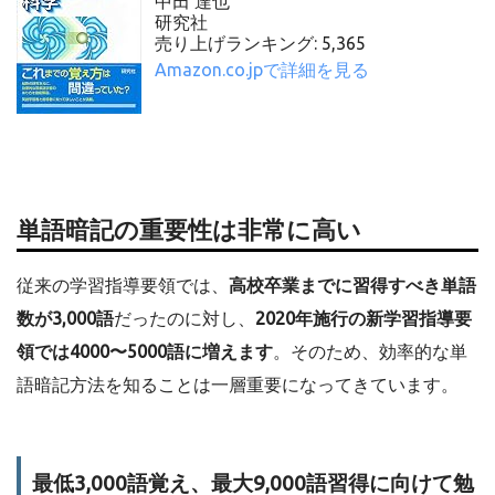
中田 達也
研究社
売り上げランキング: 5,365
Amazon.co.jpで詳細を見る
単語暗記の重要性は非常に高い
従来の学習指導要領では、
高校卒業までに習得すべき単語
数が3,000語
だったのに対し、
2020年施行の新学習指導要
領では4000〜5000語に増えます
。そのため、効率的な単
語暗記方法を知ることは一層重要になってきています。
最低3,000語覚え、最大9,000語習得に向けて勉