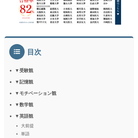
目次
▼受験観
▼記憶観
▼モチベーション観
▼数学観
▼英語観
大前提
単語