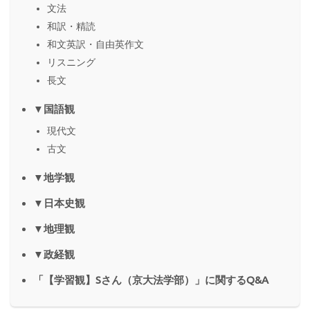
文法
和訳・精読
和文英訳・自由英作文
リスニング
長文
▼国語観
現代文
古文
▼地学観
▼日本史観
▼地理観
▼政経観
「【学習観】Sさん（京大法学部）」に関するQ&A