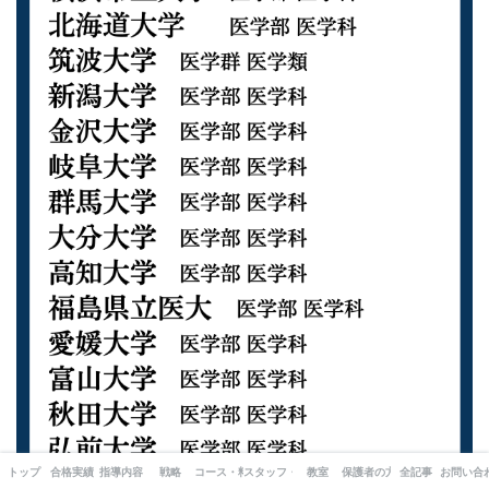
トップ
合格実績
指導内容
戦略
コース・料金
スタッフ・出版書籍
教室
保護者の方へ
全記事
お問い合