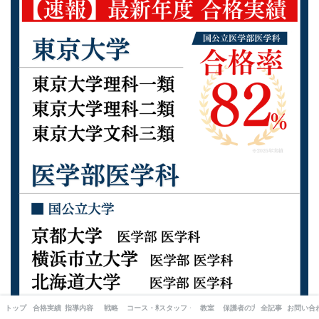
トップ
合格実績
指導内容
戦略
コース・料金
スタッフ・出版書籍
教室
保護者の方へ
全記事
お問い合