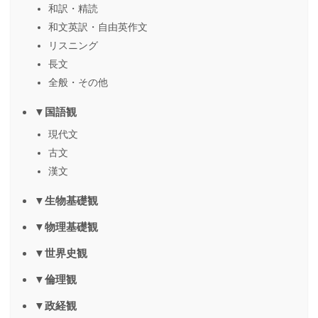
和訳・精読
和文英訳・自由英作文
リスニング
長文
全般・その他
▼国語観
現代文
古文
漢文
▼生物基礎観
▼物理基礎観
▼世界史観
▼倫理観
▼政経観