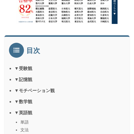
目次
▼受験観
▼記憶観
▼モチベーション観
▼数学観
▼英語観
単語
文法