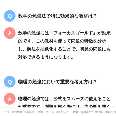
数学の勉強法で特に効果的な教材は？
数学の勉強には『フォーカスゴールド』が効果
的です。この教材を使って問題の特徴を分析
し、解法を抽象化することで、初見の問題にも
対応できるようになります。
物理の勉強において重要な考え方は？
物理の勉強では、公式をスムーズに使えること
が重要です。問題を解く際には、力の図を描く
トップ
合格実績
指導内容
戦略
コース・料金
スタッフ・出版書籍
教室
保護者の方へ
全記事
お問い合
ことで、条件を理解しやすくなり、複雑な問題