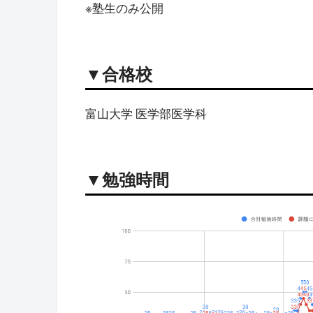
※塾生のみ公開
▼合格校
富山大学 医学部医学科
▼勉強時間